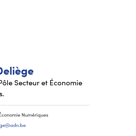
Deliège
 Pôle Secteur et Économie
s.
 Économie Numériques
iege@adn.be