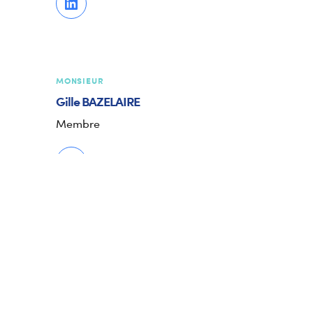
MONSIEUR
Gille
BAZELAIRE
Membre
DEPUIS LE 15 JUILLET 2024
Le Ministre de tutelle