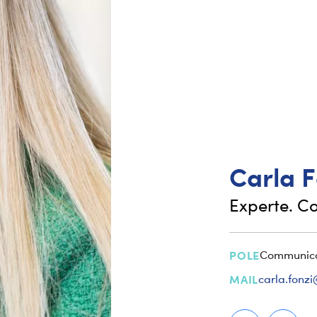
Carla
F
Experte. C
POLE
Communica
MAIL
carla.fonz