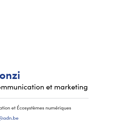
onzi
ommunication et marketing
tion et Écosystèmes numériques
i@adn.be